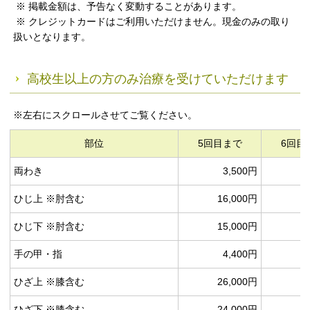
※ 掲載金額は、予告なく変動することがあります。
※ クレジットカードはご利用いただけません。現金のみの取り
扱いとなります。
高校生以上の方のみ治療を受けていただけます
※左右にスクロールさせてご覧ください。
部位
5回目まで
6回目
両わき
3,500円
ひじ上 ※肘含む
16,000円
1
ひじ下 ※肘含む
15,000円
1
手の甲・指
4,400円
ひざ上 ※膝含む
26,000円
1
ひざ下 ※膝含む
24,000円
1