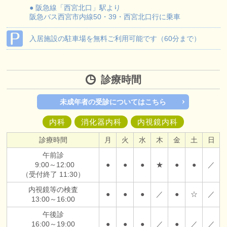
● 阪急線「西宮北口」駅より
阪急バス
西宮市内線50・39・西宮北口行に乗車
入居施設の駐車場を無料ご利用可能です（60分まで）
診療時間
未成年者の受診についてはこちら
内科
消化器内科
内視鏡内科
診療時間
月
火
水
木
金
土
日
午前診
9:00～12:00
●
●
●
★
●
●
／
（受付終了 11:30）
内視鏡等の検査
●
●
●
／
●
☆
／
13:00～16:00
午後診
16:00～19:00
●
●
●
／
●
／
／