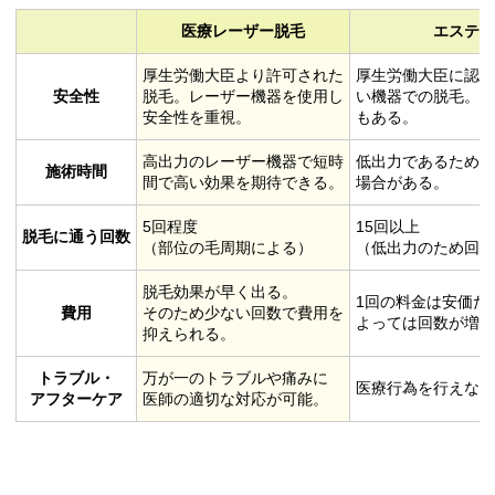
医療レーザー脱毛
エステ
厚生労働大臣より許可された
厚生労働大臣に認
安全性
脱毛。レーザー機器を使用し
い機器での脱毛。
安全性を重視。
もある。
高出力のレーザー機器で短時
低出力であるため
施術時間
間で高い効果を期待できる。
場合がある。
5回程度
15回以上
脱毛に通う回数
（部位の毛周期による）
（低出力のため回
脱毛効果が早く出る。
1回の料金は安価だ
費用
そのため少ない回数で費用を
よっては回数が増
抑えられる。
トラブル・
万が一のトラブルや痛みに
医療行為を行えな
アフターケア
医師の適切な対応が可能。