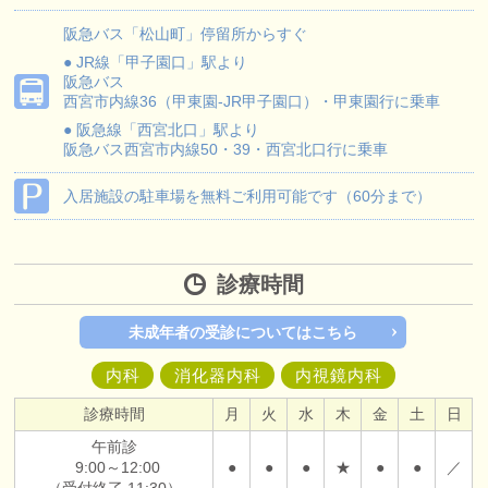
阪急バス
「松山町」停留所からすぐ
● JR線「甲子園口」駅より
阪急バス
西宮市内線36（甲東園-JR甲子園口）・甲東園行に乗車
● 阪急線「西宮北口」駅より
阪急バス
西宮市内線50・39・西宮北口行に乗車
入居施設の駐車場を無料ご利用可能です（60分まで）
診療時間
未成年者の受診についてはこちら
内科
消化器内科
内視鏡内科
診療時間
月
火
水
木
金
土
日
午前診
9:00～12:00
●
●
●
★
●
●
／