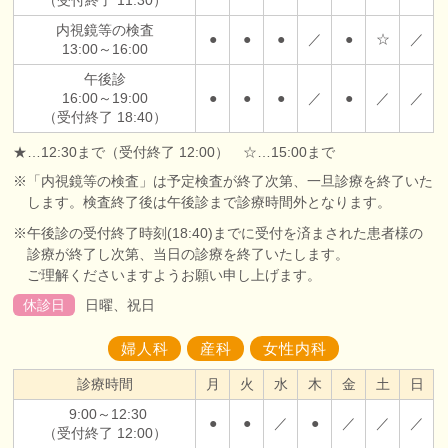
（受付終了 11:30）
内視鏡等の検査
●
●
●
／
●
☆
／
13:00～16:00
午後診
16:00～19:00
●
●
●
／
●
／
／
（受付終了 18:40）
★…12:30まで（受付終了 12:00） ☆…15:00まで
※「内視鏡等の検査」は予定検査が終了次第、一旦診療を終了いた
します。検査終了後は午後診まで診療時間外となります。
※午後診の受付終了時刻(18:40)までに受付を済まされた患者様の
診療が終了し次第、当日の診療を終了いたします。
ご理解くださいますようお願い申し上げます。
休診日
日曜、祝日
婦人科
産科
女性内科
診療時間
月
火
水
木
金
土
日
9:00～12:30
●
●
／
●
／
／
／
（受付終了 12:00）