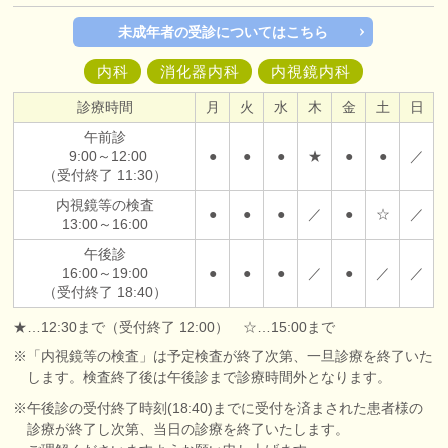
未成年者の受診についてはこちら
内科
消化器内科
内視鏡内科
診療時間
月
火
水
木
金
土
日
午前診
9:00～12:00
●
●
●
★
●
●
／
（受付終了 11:30）
内視鏡等の検査
●
●
●
／
●
☆
／
13:00～16:00
午後診
16:00～19:00
●
●
●
／
●
／
／
（受付終了 18:40）
★…12:30まで（受付終了 12:00） ☆…15:00まで
※「内視鏡等の検査」は予定検査が終了次第、一旦診療を終了いた
します。検査終了後は午後診まで診療時間外となります。
※午後診の受付終了時刻(18:40)までに受付を済まされた患者様の
診療が終了し次第、当日の診療を終了いたします。