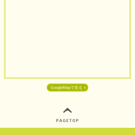
GoogleMapで見る
PAGETOP