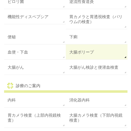
ピロリ菌
逆流性食道炎
機能性ディスペプシア
胃カメラと胃透視検査（バリ
ウムの検査）
便秘
下痢
血便・下血
大腸ポリープ
大腸がん
大腸がん検診と便潜血検査
診療のご案内
内科
消化器内科
胃カメラ検査（上部内視鏡検
大腸カメラ検査（下部内視鏡
査）
検査）