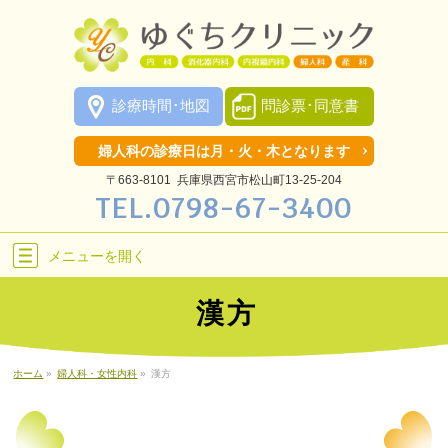
診療時間･地図
問診票･同意書
婦人科の診療日は月・火・木となります
〒663-8101 兵庫県西宮市松山町13-25-204
TEL.
0798-67-3400
メニューを
開く
漢方
ホーム
»
婦人科・女性内科
»
漢方