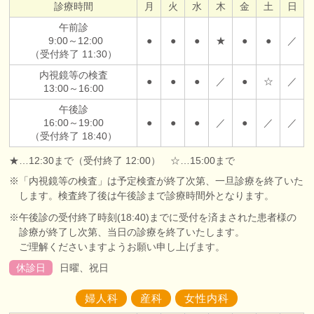
診療時間
月
火
水
木
金
土
日
午前診
9:00～12:00
●
●
●
★
●
●
／
（受付終了 11:30）
内視鏡等の検査
●
●
●
／
●
☆
／
13:00～16:00
午後診
16:00～19:00
●
●
●
／
●
／
／
（受付終了 18:40）
★…12:30まで（受付終了 12:00） ☆…15:00まで
※「内視鏡等の検査」は予定検査が終了次第、一旦診療を終了いた
します。検査終了後は午後診まで診療時間外となります。
※午後診の受付終了時刻(18:40)までに受付を済まされた患者様の
診療が終了し次第、当日の診療を終了いたします。
ご理解くださいますようお願い申し上げます。
休診日
日曜、祝日
婦人科
産科
女性内科